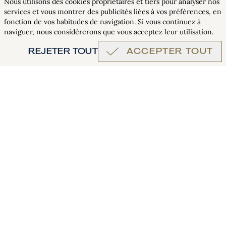
Nous utilisons des cookies propriétaires et tiers pour analyser nos
services et vous montrer des publicités liées à vos préférences, en
RÉSERVER
fonction de vos habitudes de navigation. Si vous continuez à
naviguer, nous considérerons que vous acceptez leur utilisation.
REJETER TOUT
ACCEPTER TOUT
newsletter
·
Travailler avec nous
Politique de confidentialité
·
Politique des cookies
Mentions légales
·
Compliance
·
Éthique
·
Qualité et
environnement