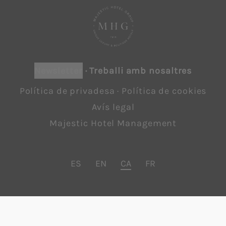
newsletter
·
Treballi amb nosaltres
Política de privadesa
·
Política de cookies
Avís legal
Majestic Hotel Management
ES
EN
CA
FR