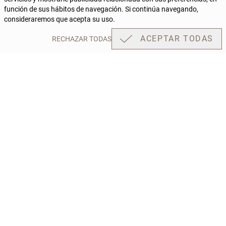
RESERVAR
terraza distribuida en diferentes zona...
función de sus hábitos de navegación. Si continúa navegando,
consideraremos que acepta su uso.
VER
ACEPTAR TODAS
RECHAZAR TODAS
DESCARGAR PLANOS