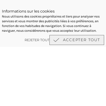
amis
Informations sur les cookies
3 Personnes
Nous utilisons des cookies propriétaires et tiers pour analyser nos
services et vous montrer des publicités liées à vos préférences, en
RÉSERVER
Lit double (190x180) ou deux lits simples (190x90) + Lit
fonction de vos habitudes de navigation. Si vous continuez à
d'appoint simple (190x90)
naviguer, nous considérerons que vous acceptez leur utilisation.
19,7 m²
ACCEPTER TOUT
REJETER TOUT
Les chambres Superior + d'une superficie
de 19,7m² sont les plus spacieuses de l'hôtel. Leur
capacité d'accueil est limitée à 3 personnes avec un
lit...
VOIR