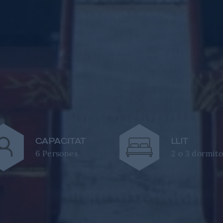
CAPACITAT
LLIT
6 Persones
2 o 3 dormito