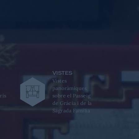
VISTES
Vistes
panoràmiques
ris
sobre el Passeig
de Gràcia i de la
Sagrada Família