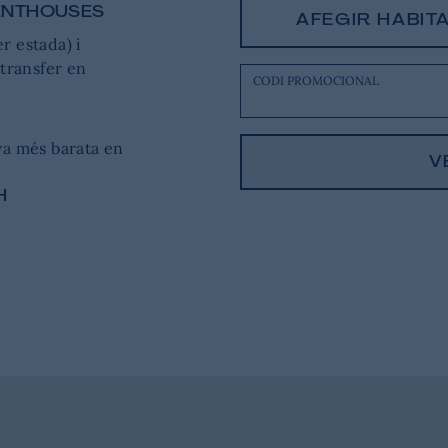
PENTHOUSES
AFEGIR HABIT
r estada) i
 transfer en
CODI PROMOCIONAL
rva més barata en
V
H