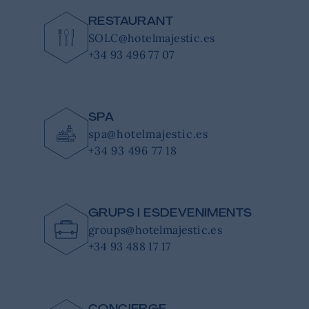
RESTAURANT
SOLC@hotelmajestic.es
+34 93 496 77 07
SPA
spa@hotelmajestic.es
+34 93 496 77 18
GRUPS I ESDEVENIMENTS
groups@hotelmajestic.es
+34 93 488 17 17
CONCIERGE