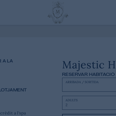
Majestic H
 A LA
RESERVAR HABITACIÓ
ARRIBADA / SORTIDA
ALLOTJAMENT
ADULTS
crèdit a l'spa