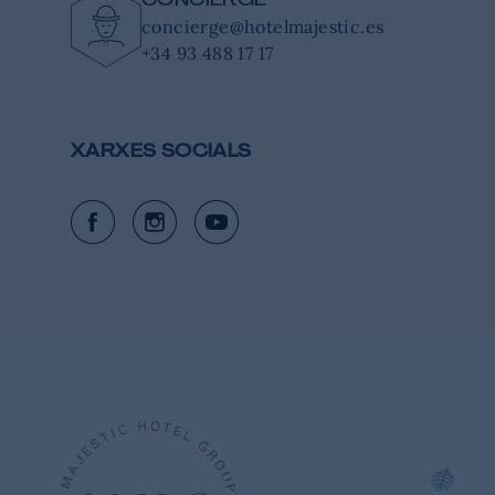
concierge@hotelmajestic.es
+34 93 488 17 17
XARXES SOCIALS