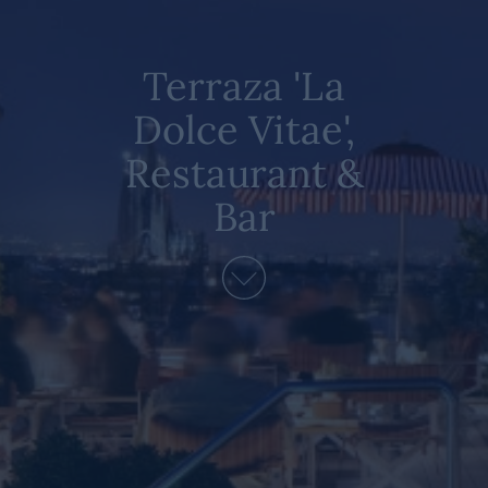
Terraza 'La
Dolce Vitae',
Restaurant &
Bar